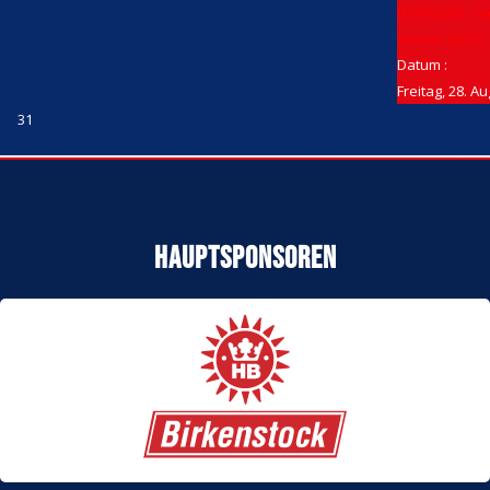
Heimspiel - Spi
Saison 26/27
Datum :
Freitag, 28. A
31
Hauptsponsoren