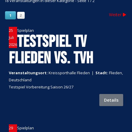
18 Veranstaltungen in dieser Kategorie
- Seite 1 / 2
Weiter
1
2
25
Spielplan
TESTSPIEL TV
Juli
2026
FLIEDEN VS. TVH
Veranstaltungsort:
Kreissporthalle Flieden
|
Stadt:
Flieden,
Deutschland
Testspiel Vorbereitung Saison 26/27
Details
29
Spielplan