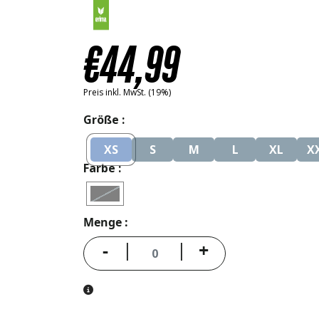
€
44
,99
Preis inkl. MwSt. (19%)
Größe
XS
S
M
L
XL
X
Farbe
Menge
-
+