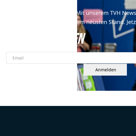
Keine News mehr verpassen! Mit unserem TVH Newsl
dem neusten Stand. Jetz
JETZT ANMELDEN
Anmelden