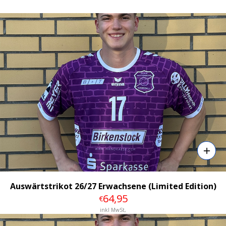
Details
Auswärtstrikot 26/27 Erwachsene (Limited Edition)
64
,95
€
inkl MwSt,
Details