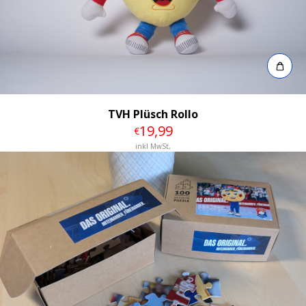
TVH Plüsch Rollo
19
,99
€
inkl MwSt,
Details