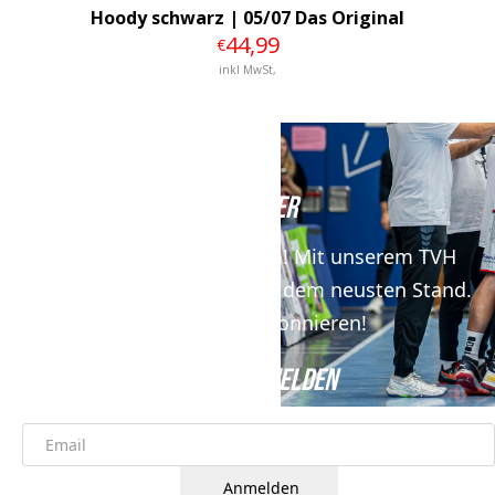
Hoody schwarz | 05/07 Das Original
44
,99
€
inkl MwSt,
NEWSLETTER
Keine News mehr verpassen! Mit unserem TVH
Newsletter bist du immer auf dem neusten Stand.
Jetzt kostenfrei abonnieren!
JETZT ANMELDEN
Anmelden