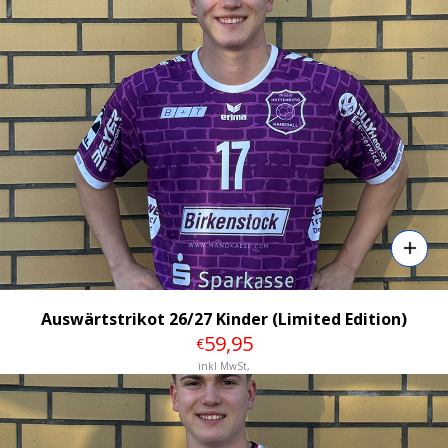
Auswärtstrikot 26/27 Kinder (Limited Edition)
59
,95
€
inkl MwSt,
Details