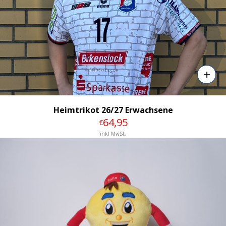
Heimtrikot 26/27 Erwachsene
64
,95
€
inkl MwSt,
Details