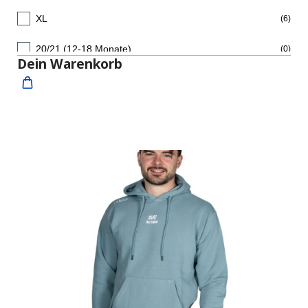
#55 Yahav Shamir
(0)
XL
(6)
#97 David Kuntscher
(0)
20/21 (12-18 Monate)
(0)
Dein Warenkorb
individueller Flock (bitte im Kommentarfeld notieren)
(0)
22/23 (1,5-2 Jahre)
(0)
ohne Flock
(0)
31-34
(0)
35-38
(0)
Details
39-42
(0)
43-46
(0)
47-50
(0)
S
(0)
M
(9)