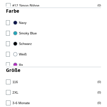
#12 Simon Böhne
(0)
Farbe
#3 Philipp Schwarz
(0)
Navy
(0)
#17 Phil Spandau
(0)
Smoky Blue
(6)
#18 Tim Rüdiger
(0)
Schwarz
(6)
#19 Vit Reichl
(0)
Weiß
(0)
#21 Julius Gümbel
(0)
lila
(0)
#25 Torsten Anselm
Größe
(0)
#32 Leon Stehl
(0)
116
(0)
#47 Danil Dyatlov
(0)
2XL
(0)
#51 Hendrik Schreiber
(0)
3-6 Monate
(0)