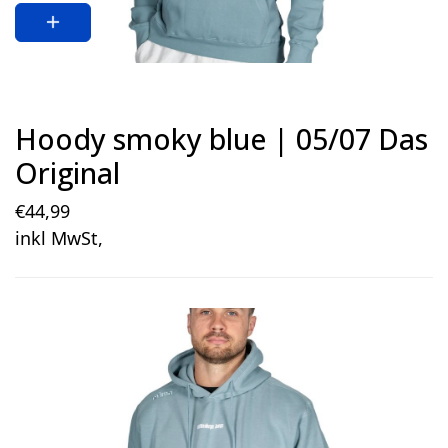
L
(9)
6-12 Monate
(0)
XXL
(6)
Hoody smoky blue | 05/07 Das
3XL
(6)
Original
128
(6)
€
44
,99
inkl MwSt,
140
(6)
152
(6)
Details
164
(0)
XS
(6)
0-3 Monate
(0)