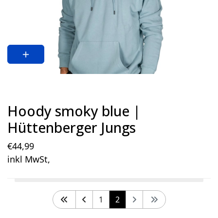
18/19 (6-12 Monate)
(0)
Hoody smoky blue |
Hüttenberger Jungs
€
44
,99
inkl MwSt,
1
2