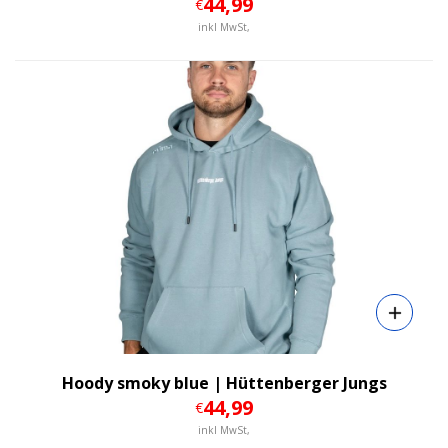
44
,99
€
inkl MwSt,
Details
Hoody smoky blue | Hüttenberger Jungs
44
,99
€
inkl MwSt,