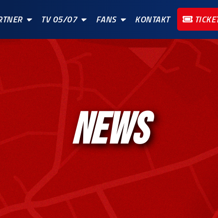
RTNER
TV 05/07
FANS
KONTAKT
TICKE
NEWS