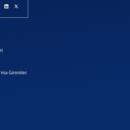
GH
irma Gimmler.