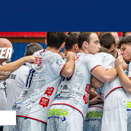
ER
mmer
eren!