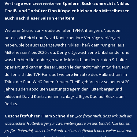
Verträge von zwei weiteren Spielern: Rückraumrechts Niklas
Theiß und Torhüter Finn Rüspeler bleiben den Mittelhessen
auch nach dieser Saison erhalten!
Weiterer Grund zur Freude bei allen TVH-Anhängern: Nachdem
bereits Vit Reichl und David Kuntscher ihre Verträge verlängert
haben, bleibt auch Eigengewächs Niklas Theiß dem "Original aus
Mittelhessen" bis 2026 treu. Der großgewachsene Linkshänder und
waschechter Hüttenberger wurde kürzlich an der rechten Schulter
operiert und kann in dieser Saison leider nicht mehr mitwirken. Nun
dürfen sich die TVH-Fans auf weitere Einsätze des Halbrechten im
Trikot der Blau-Weiß-Roten freuen. Theiß gehört trotz seiner erst 20
Jahre zu den absoluten Leistungsträgern der Hüttenberger und
bildet mit David Kuntscher ein schlagkräftiges Duo auf Rückraum-
Rechts.
Geschäftsführer Timm Schneider
:
„Ich freue mich, dass Niki sich als
waschechter Hüttenberger für zwei weitere Jahre an uns bindet. Niki hat ein
großes Potenzial, was er in Zukunft bei uns hoffentlich noch weiter ausbaut.