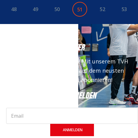
48
49
50
52
53
51
NEWSLETTER
Keine News mehr verpassen! Mit unserem TVH
Newsletter bist du immer auf dem neusten
Stand. Jetzt kostenfrei abonnieren!
JETZT ANMELDEN
ANMELDEN