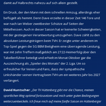
damit auf Halbrechts nahezu auf sich allein gestellt.
Ein Druck, der den Mann mit dem schnellen Armzug, allerdings eher
beflügelt als hemmt. Denn Dave erzielte in dieser Zeit 146 Tore und
war nach Ian Weber zweitbester Schütze auf Seiten der
Mittelhessen. Auch in dieser Saison hat er keinerlei Schwierigkeiten,
mit der gestiegenen Verantwortung umzugehen. Dave zählt zu den
absoluten Leistungsträgern beim TVH. Er zeigte unter anderem im
Top-Spiel gegen die SG BBM Bietigheim eine überragende Leistung,
war mit zehn Treffern maßgeblich am 27:22-Heimerfolg über den
Tabellenführer beteiligt und erhielt im Monat Oktober gar die
Auszeichnung als „Spieler des Monats“ der 2. Liga. Um so
erfreulicher für Verein und Fans, dass der sympathische
Linkshänder seinen Vertrag beim TVH um ein weiteres Jahr bis 2027
verlängert.
David Kuntscher
:
„Der TV Hüttenberg gibt mir die Chance, meinen
sportlichen Weg optimal fortzusetzen und mich unter guten Bedingungen
weiterzuentwickeln. Ich freue mich auf meine fünfte Saison im Hüttenberger