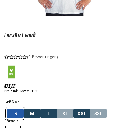
Fanshirt weiß
(0 Bewertungen)
€
25
,00
Preis inkl. MwSt. (19%)
Größe
S
M
L
XL
XXL
3XL
Farbe