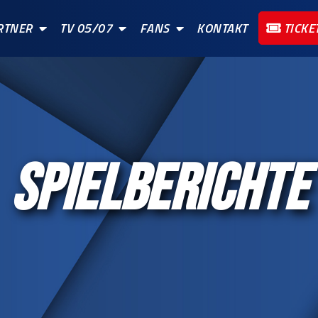
RTNER
TV 05/07
FANS
KONTAKT
TICKE
SPIELBERICHTE