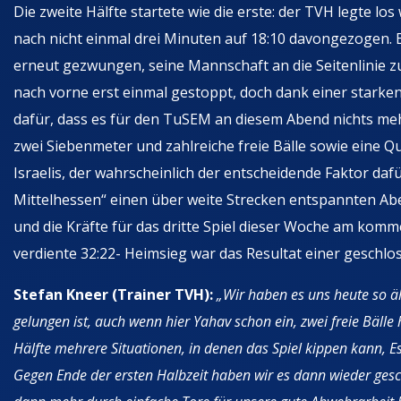
Die zweite Hälfte startete wie die erste: der TVH legte l
nach nicht einmal drei Minuten auf 18:10 davongezogen.
erneut gezwungen, seine Mannschaft an die Seitenlinie zu
nach vorne erst einmal gestoppt, doch dank einer stark
dafür, dass es für den TuSEM an diesem Abend nichts meh
zwei Siebenmeter und zahlreiche freie Bälle sowie eine Q
Israelis, der wahrscheinlich der entscheidende Faktor daf
Mittelhessen“ einen über weite Strecken entspannten Ab
und die Kräfte für das dritte Spiel dieser Woche am ko
verdiente 32:22- Heimsieg war das Resultat einer geschl
Stefan Kneer (Trainer TVH):
„Wir haben es uns heute so ähn
gelungen ist, auch wenn hier Yahav schon ein, zwei freie Bälle 
Hälfte mehrere Situationen, in denen das Spiel kippen kann, E
Gegen Ende der ersten Halbzeit haben wir es dann wieder gescha