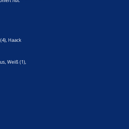
niert hat.
 (4), Haack
us, Weiß (1),