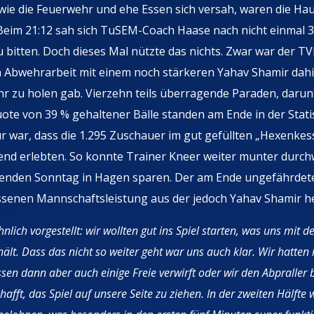
os wie die Feuerwehr und ehe Essen sich versah, waren die H
 Beim 21:12 sah sich TuSEM-Coach Haase nach nicht einmal 
 bitten. Doch dieses Mal nützte das nichts. Zwar war der T
en Abwehrarbeit mit einem noch stärkeren Yahav Shamir dah
r zu holen gab. Vierzehn teils überragende Paraden, darun
uote von 39 % gehaltener Bälle standen am Ende in der Stati
ür war, dass die 1.295 Zuschauer im gut gefüllten „Hexenkes
end erlebten. So konnte Trainer Kneer weiter munter durc
mmenden Sonntag in Hagen sparen. Der am Ende ungefährdet
ossenen Mannschaftsleistung aus der jedoch Yahav Shamir h
lich vorgestellt: wir wollten gut ins Spiel starten, was uns mit 
hält. Dass das nicht so weiter geht war uns auch klar. Wir hatten 
ssen dann aber auch einige Freie verwirft oder wir den Abpralle
fft, das Spiel auf unsere Seite zu ziehen. In der zweiten Hälfte 