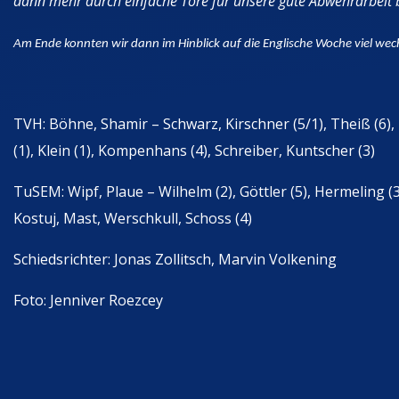
dann mehr durch einfache Tore für unsere gute Abwehrarbeit b
Am Ende konnten wir dann im Hinblick auf die Englische Woche viel wech
TVH: Böhne, Shamir – Schwarz, Kirschner (5/1), Theiß (6), P. 
(1), Klein (1), Kompenhans (4), Schreiber, Kuntscher (3)
TuSEM: Wipf, Plaue – Wilhelm (2), Göttler (5), Hermeling (3
Kostuj, Mast, Werschkull, Schoss (4)
Schiedsrichter: Jonas Zollitsch, Marvin Volkening
Foto: Jenniver Roezcey