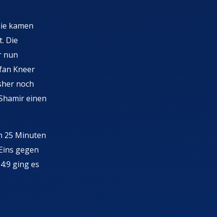
sie kamen
. Die
r nun
fan Kneer
isher noch
 Shamir einen
h 25 Minuten
 Eins gegen
4:9 ging es