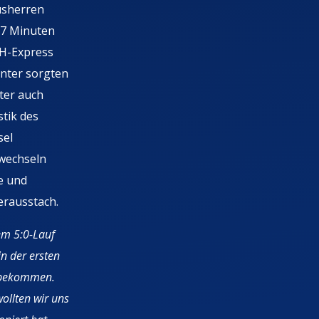
ausherren
37 Minuten
VH-Express
inter sorgten
ter auch
stik des
sel
hwechseln
e und
erausstach.
dem 5:0-Lauf
in der ersten
r bekommen.
wollten wir uns