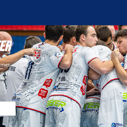
ER
mmer
eren!