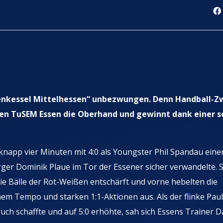
xenkessel Mittelhessen“ unbezwungen. Denn Handball-Zw
den TuSEM Essen die Oberhand und gewinnt dank einer 
knapp vier Minuten mit 4:0 als Youngster Phil Spandau eine
r Dominik Plaue im Tor der Essener sicher verwandelte. S
e Bälle der Rot-Weißen entschärft und vorne hebelten die
m Tempo und starken 1:1-Aktionen aus. Als der flinke Paul
h schaffte und auf 5:0 erhöhte, sah sich Essens Trainer D