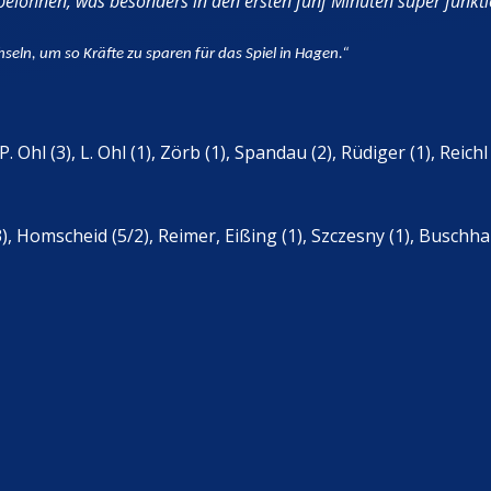
elohnen, was besonders in den ersten fünf Minuten super funktio
seln, um so Kräfte zu sparen für das Spiel in Hagen.“
Ohl (3), L. Ohl (1), Zörb (1), Spandau (2), Rüdiger (1), Reichl
), Homscheid (5/2), Reimer, Eißing (1), Szczesny (1), Buschha