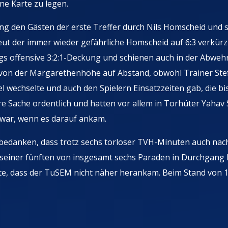
e Karte zu legen.
ng den Gästen der erste Treffer durch Nils Homscheid und 
ut der immer wieder gefährliche Homscheid auf 6:3 verkürzt
 offensive 3:2:1-Deckung und schienen auch in der Abweh
 von der Margarethenhöhe auf Abstand, obwohl Trainer Ste
 wechselte und auch den Spielern Einsatzzeiten gab, die b
e Sache ordentlich und hatten vor allem in Torhüter Yahav
e war, wenn es darauf ankam.
 bedanken, dass trotz sechs torloser TVH-Minuten auch nac
it seiner fünften von insgesamt sechs Paraden in Durchgang
gte, dass der TuSEM nicht näher herankam. Beim Stand von 1