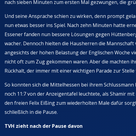
nach sieben Minuten zum ersten Mal gezwungen, die grün
Und seine Ansprache schien zu wirken, denn prompt gela
nun etwas besser ins Spiel. Nach zehn Minuten hatte erne
Essener fanden nun bessere Lösungen gegen Hüttenbergs
wacher. Dennoch hielten die Hausherren die Mannschaft
angesichts der hohen Belastung der Englischen Woche viel
nicht oft zum Zug gekommen waren. Aber die machten ihr
Rückhalt, der immer mit einer wichtigen Parade zur Stell
So konnten sich die Mittelhessen bei ihrem Schlussmann
noch 11:7 von der Anzeigentafel leuchtete, als Shamir m
den freien Felix Eißing zum wiederholten Male dafür sor
schließlich in die Pause.
TVH zieht nach der Pause davon