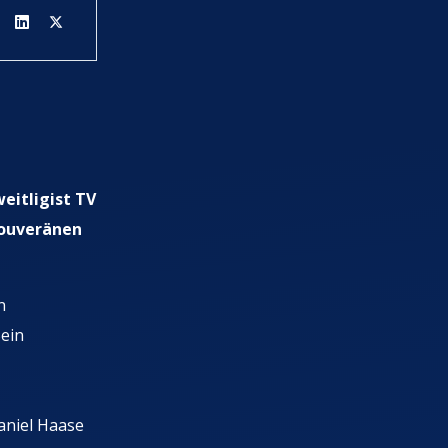
eitligist TV
souveränen
n
ein
aniel Haase