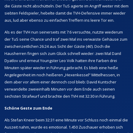
die Gäste nicht abschütteln. Der TuS agierte im Angriff weiter mit dem
siebten Feldspieler, hebelte damit die TVH-Defensive immer wieder
aus, lud aber ebenso zu einfachen Treffern ins leere Tor ein.
Als es der TVH nun seinerseits mit 7:6 versuchte, nutzte wiederum
der TuS seine Chance und traf zwei Mal ins verwaiste Gehäuse zum
zwischenzeitlichen 26:24 aus Sicht der Gäste (46‘). Doch die
Hausherren fingen sich zum Glück schnell wieder: zwei Mal Danil
Dyatlov und erneut Youngster Leo Volk hatten ihre Farben drei
Minuten später wieder in Führung gebracht. Es blieb eine heiße
Angelegenheit im noch heißeren „Hexenkessel“ Mittelhessen, in
dem aber vor allem einer dennoch cool blieb: David Kuntscher
verwandelte zweieinhalb Minuten vor dem Ende auch seinen
sechsten Strafwurf und brachte den TVH mit 32:30 in Führung.
Schöne Geste zum Ende
Als Stefan Kneer beim 32:31 eine Minute vor Schluss noch einmal die
Auszeit nahm, wurde es emotional. 1.450 Zuschauer erhoben sich