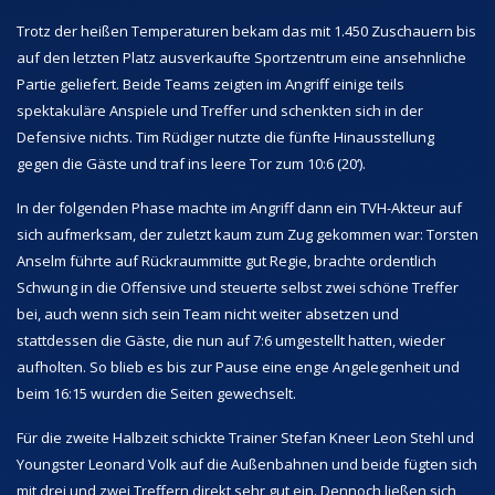
Trotz der heißen Temperaturen bekam das mit 1.450 Zuschauern bis
auf den letzten Platz ausverkaufte Sportzentrum eine ansehnliche
Partie geliefert. Beide Teams zeigten im Angriff einige teils
spektakuläre Anspiele und Treffer und schenkten sich in der
Defensive nichts. Tim Rüdiger nutzte die fünfte Hinausstellung
gegen die Gäste und traf ins leere Tor zum 10:6 (20‘).
In der folgenden Phase machte im Angriff dann ein TVH-Akteur auf
sich aufmerksam, der zuletzt kaum zum Zug gekommen war: Torsten
Anselm führte auf Rückraummitte gut Regie, brachte ordentlich
Schwung in die Offensive und steuerte selbst zwei schöne Treffer
bei, auch wenn sich sein Team nicht weiter absetzen und
stattdessen die Gäste, die nun auf 7:6 umgestellt hatten, wieder
aufholten. So blieb es bis zur Pause eine enge Angelegenheit und
beim 16:15 wurden die Seiten gewechselt.
Für die zweite Halbzeit schickte Trainer Stefan Kneer Leon Stehl und
Youngster Leonard Volk auf die Außenbahnen und beide fügten sich
mit drei und zwei Treffern direkt sehr gut ein. Dennoch ließen sich