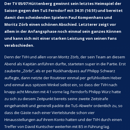
Der TV 05/07 Hüttenberg gewinnt sein letztes Heimspiel der
Saison gegen den TuS Ferndorf mit 34:31 (16:51) und bereitet
damit den scheidenden Spielern Paul Kompenhans und
Moritz Zörb einen schönen Abschied. Letzterer zeigt vor
allem in der Anfangsphase noch einmal sein ganzes Können
und kann sich mit einer starken Leistung von seinen Fans
verabschieden.
Denn der TVH und allen voran Moritz Zörb, der sein Team an diesem
Abend als Kapitän anführen durfte, starteten super in die Partie. Erst
zauberte „Zörbi“, als er per Rückhandpass auf Philipp Schwarz
auflegte, dann netzte der Routinier einmal per gefühlvollem Heber
und einmal aus spitzem Winkel selbst ein, so dass der TVH nach
knapp acht Minuten mit 4:1 vorne lag. Ferndorfs Philipp Würz hatte
zu sich zu diesem Zeitpunkt bereits seine zweite Zeitstrafe
eingehandelt und generell packte die TuS-Abwehr ordentlich zu, so
dass die Gäste nach einer Viertelstunde schon vier
Hinausstellungen auf ihrem Konto hatten und der TVH durch einen
Treffer von David Kuntscher weiterhin mit 8:5 in Führung lag.