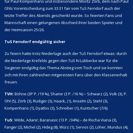
für Paul Kompenhans und insbesondere Moritz Zörb, dem nach Paul
Ohls Vorentscheidung zum 33:31 fair vom TuS Ferndorf auch der
letzte Treffer des Abends geschenkt wurde. So feierten Fans und
Mannschaft einen gelungenen Abschied ihrer beiden Spieler und
der Heimsaison 25/26.
TuS Ferndorf endgültig sicher
Zu feiern hatte trotz Niederlage auch der TuS Ferndorf etwas: durch
die Niederlage Krefelds gegen den TuS N-Lübbecke war für die
Siegener endgültig das Thema Abstieg vom Tisch und sie konnten
sich mit ihren zahlreichen mitgereisten Fans über den Klassenerhalt
freuen.
TVH:
Böhne (3P P. /19 %), Shamir (3 P. /16 %) – Schwarz (2), Volk (3), P.
Ohl (5), Zörb (3), Rüdiger (3), Haack, (1), Anselm (2), Stehl (3),
Kompenhans (1), Dyatlov (3), Schreiber (1), Kuntscher (7/6)
TuS:
Wilde, Adanir, Baranasic (13 P. /34%) – de Rocha Viana (3),
Fanger (2), Michel (2), Hideg (8), Würz (1), Servos (2), Löher, Mundus (4),