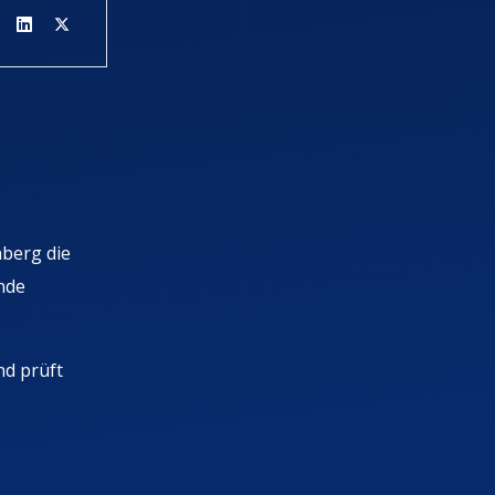
berg die
nde
nd prüft