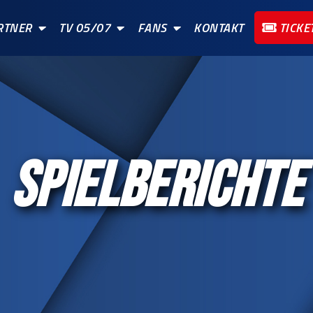
RTNER
TV 05/07
FANS
KONTAKT
TICKE
SPIELBERICHTE