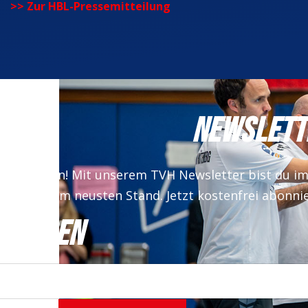
>> Zur HBL-Pressemitteilung
NEWSLETT
 verpassen! Mit unserem TVH Newsletter bist du i
auf dem neusten Stand. Jetzt kostenfrei abonni
NMELDEN