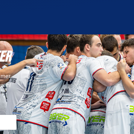
ER
mmer
eren!