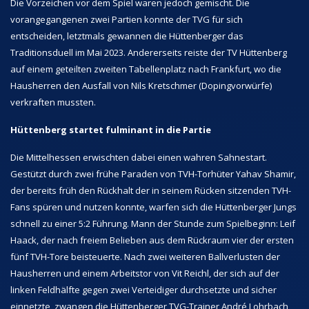
Die Vorzeichen vor dem Spiel waren jedoch gemischt. Die
vorangegangenen zwei Partien konnte der TVG für sich
entscheiden, letztmals gewannen die Hüttenberger das
Traditionsduell im Mai 2023. Andererseits reiste der TV Hüttenberg
auf einem geteilten zweiten Tabellenplatz nach Frankfurt, wo die
Hausherren den Ausfall von Nils Kretschmer (Dopingvorwürfe)
verkraften mussten.
Hüttenberg startet fulminant in die Partie
Die Mittelhessen erwischten dabei einen wahren Sahnestart.
Gestützt durch zwei frühe Paraden von TVH-Torhüter Yahav Shamir,
der bereits früh den Rückhalt der in seinem Rücken sitzenden TVH-
Fans spüren und nutzen konnte, warfen sich die Hüttenberger Jungs
schnell zu einer 5:2 Führung. Mann der Stunde zum Spielbeginn: Leif
Haack, der nach freiem Belieben aus dem Rückraum vier der ersten
fünf TVH-Tore beisteuerte. Nach zwei weiteren Ballverlusten der
Hausherren und einem Arbeitstor von Vit Reichl, der sich auf der
linken Feldhälfte gegen zwei Verteidiger durchsetzte und sicher
einnetzte, zwangen die Hüttenberger TVG-Trainer André Lohrbach