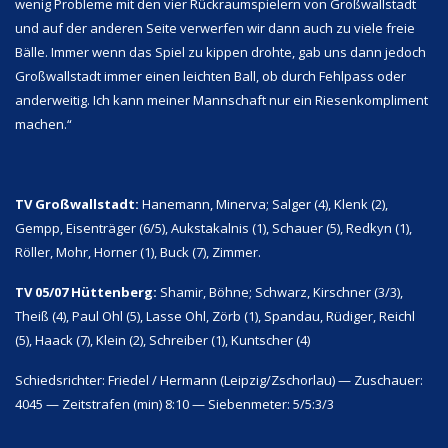
wenig Probleme mit den vier Rückraumspielern von Großwallstadt
und auf der anderen Seite verwerfen wir dann auch zu viele freie
Bälle. Immer wenn das Spiel zu kippen drohte, gab uns dann jedoch
Großwallstadt immer einen leichten Ball, ob durch Fehlpass oder
anderweitig. Ich kann meiner Mannschaft nur ein Riesenkompliment
machen.“
TV Großwallstadt:
Hanemann, Minerva; Salger (4), Klenk (2),
Gempp, Eisenträger (6/5), Aukstakalnis (1), Schauer (5), Redkyn (1),
Röller, Mohr, Horner (1), Buck (7), Zimmer.
TV 05/07 Hüttenberg:
Shamir, Böhne; Schwarz, Kirschner (3/3),
Theiß (4), Paul Ohl (5), Lasse Ohl, Zörb (1), Spandau, Rüdiger, Reichl
(5), Haack (7), Klein (2), Schreiber (1), Kuntscher (4)
Schiedsrichter: Friedel / Hermann (Leipzig/Zschorlau) — Zuschauer:
4045 — Zeitstrafen (min) 8:10 — Siebenmeter: 5/5:3/3