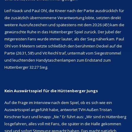
Leif Haack und Paul Ohl, die Kneer nach der Partie ausdrücklich für
die zusätzlich übernommene Verantwortung lobte, setzten direkt
weitere Ausrufezeichen und spätestens mit dem 20:26 (45‘) kam die
gewünschte Ruhe in das Hüttenberger Spiel zurück. Der Jubel der
mitgereisten Fans wurde immer lauter, als der Sieg näherkam. Paul
Ohl von 9 Metern setzte schließlich den berühmten Deckel auf die
Partie (26:31, 58‘) und Vit Reichl traf, untermalt vom Siegestrommel
und leuchtenden Handytaschenlampen zum Endstand zum
Hüttenberger 32:27 Sieg.
Kein Auswärtsspiel für die Hüttenberger Jungs
Auf die Frage im Interview nach dem Spiel, ob es sich wie ein
Auswärtsspiel angefühlt habe, antwortet TVH-Außen Tristan
Kirschner kurz und knapp: „Ne.“ Er führt aus: „Wir sind in Hüttenberg
losgefahren, alles voll mit Fans, die später in die Halle gekommen
sind und sofort Stimmung gemacht haben. Das macht natürlich