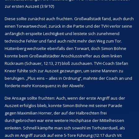
zur ersten Auszeit (3:9/10‘)
Diese sollte zunächst auch fruchten. Großwallstadt fand, auch durch
einen Torwartwechsel, zurück in die Partie und der TVH verlor seine
anfänglich erspielte Leichtigkeit und leistete sich zunehmend
technische Fehler und fand auch nicht mehr den Weg zum Tor.
Hüttenberg wechselte ebenfalls den Torwart, doch Simon Böhne
konnte beim Großwallstädter Anschlusstreffer aus dem linken
Rückraum (Schauer, 12:13, 21‘) bloß zuschauen. TVH-Coach Stefan
Kneer fühlte sich zur Auszeit gezwungen, um seine Mannen zu
beruhigen. „Plus eins – alles in Ordnung“, mahnte der Coach an und
forderte mehr Konsequenz in der Abwehr.
Die Ansage sollte fruchten: Auch, wenn der erste Angriff aus der
Auszeit erfolglos blieb, konnte Simon Böhne mit seiner Parade
gegen Maximilian Horner, der auf der Halbrechten frei
durchgebrochen war eine weitere Hochphase der Mittelhessen
einleiten. Schnell kämpfte man sich sowohl im Torhüterduell, als
auch im Angriff zurück auf eine 5-Tore Führung (12:17 durch Vit