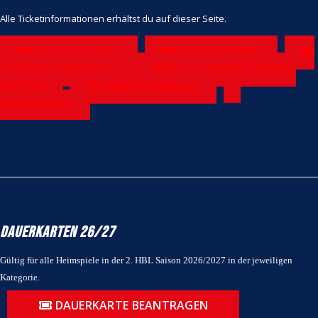
Alle Ticketinformationen erhältst du auf dieser Seite.
EINZELTICKETS
DAUERKARTEN
GRUPPENANGEBOTE
WO KANN ICH TICKETS
KAUFEN?
AKKREDITIERUNG
HALLENORDNUNG
Dauerkarten 26/27
Gültig für alle Heimspiele in der 2. HBL Saison 2026/2027 in der jeweiligen
Kategorie.
DAUERKARTE BEANTRAGEN