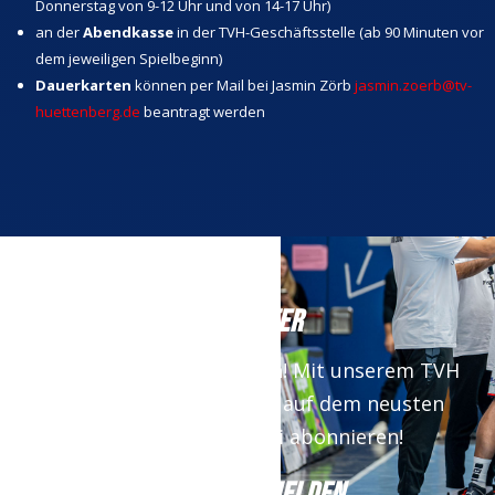
Donnerstag von 9-12 Uhr und von 14-17 Uhr)
an der
Abendkasse
in der TVH-Geschäftsstelle (ab 90 Minuten vor
dem jeweiligen Spielbeginn)
Dauerkarten
können per Mail bei Jasmin Zörb
jasmin.zoerb@tv-
huettenberg.de
beantragt werden
NEWSLETTER
Keine News mehr verpassen! Mit unserem TVH
Newsletter bist du immer auf dem neusten
Stand. Jetzt kostenfrei abonnieren!
JETZT ANMELDEN