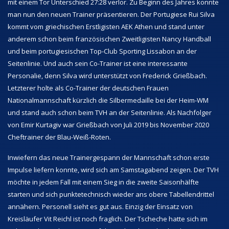
mit einem Tor Unterschied 27:28 verlor. Zu Beginn des Jahres konnte
man nun den neuen Trainer präsentieren. Der Portugiese Rui Silva
kommt vom griechischen Erstligisten AEK Athen und stand unter
anderem schon beim französischen Zweitligisten Nancy Handball
und beim portugiesischen Top-Club Sporting Lissabon an der
Seitenlinie. Und auch sein Co-Trainer ist eine interessante
Personalie, denn Silva wird unterstützt von Frederick Grießbach.
Letzterer holte als Co-Trainer der deutschen Frauen
Nationalmannschaft kürzlich die Silbermedaille bei der Heim-WM
und stand auch schon beim TVH an der Seitenlinie. Als Nachfolger
von Emir Kurtagiv war Grießbach von Juli 2019 bis November 2020
Cheftrainer der Blau-Weiß-Roten.
Inwiefern das neue Trainergespann der Mannschaft schon erste
Impulse liefern konnte, wird sich am Samstagabend zeigen. Der TVH
möchte in jedem Fall mit einem Sieg in die zweite Saisonhälfte
starten und sich punktetechnisch wieder ans obere Tabellendrittel
annähern. Personell sieht es gut aus. Einzig der Einsatz von
Kreisläufer Vit Reichl ist noch fraglich. Der Tscheche hatte sich im