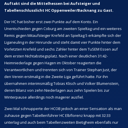
Auftakt sind die Mittelhessen bei Aufsteiger und
Tabellenschlusslicht HC Oppenweiler/Backnang zu Gast.
Der HC hat bisher erst zwei Punkte auf dem Konto. Ein
Unentschieden gegen Coburg am zweiten Spieltag und ein weiteres
Remis gegen Mitaufsteiger Krefeld an Spieltag 5 erkämpfte sich der
Liganeuling in der Hinrunde und steht damit vier Punkte hinter dem
Vorletzten Krefeld und sechs Zähler hinter dem TuSEM Essen auf
dem ersten Nichtabstiegsplatz. Nach einer deutlichen 31:42-
Heimniederlage gegen Hagen im Oktober reagierten die
Verantwortlichen und trennten sich von Trainer Stephan Just, der
den Verein erstmalig in die Zweite Liga geführt hatte. Für ihn
übernahmen interimsmäßig Tobias Klisch und Volker Blumenstein,
deren Bilanz von zehn Niederlagen aus zehn Spielen bis zur
Winterpause allerdings noch magerer ausfiel.
Zwei Mal schnupperte der HCOB jedoch an einer Sensation als man
zuhause gegen Tabellenführer HC Elbflorenz knapp mit 32:33
unterlag und auch beim Tabellenzweiten Bietigheim ebenfalls nur