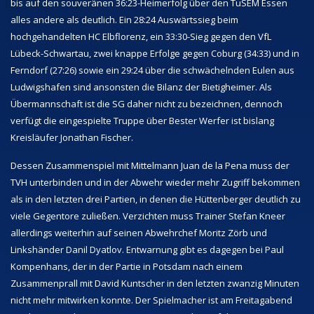
bis auf den souveränen 36:23-Heimerfolg über den TuSEM Essen
alles andere als deutlich. Ein 28:24 Auswärtssieg beim
hochgehandelten HC Elbflorenz, ein 33:30-Sieg gegen den VfL
Lübeck-Schwartau, zwei knappe Erfolge gegen Coburg (34:33) und in
Ferndorf (27:26) sowie ein 29:24 über die schwächelnden Eulen aus
Ludwigshafen sind ansonsten die Bilanz der Bietigheimer. Als
Übermannschaft ist die SG daher nicht zu bezeichnen, dennoch
verfügt die eingespielte Truppe über Bester Werfer ist bislang
Kreisläufer Jonathan Fischer.
Dessen Zusammenspiel mit Mittelmann Juan de la Pena muss der
TVH unterbinden und in der Abwehr wieder mehr Zugriff bekommen
als in den letzten drei Partien, in denen die Hüttenberger deutlich zu
viele Gegentore zuließen. Verzichten muss Trainer Stefan Kneer
allerdings weiterhin auf seinen Abwehrchef Moritz Zörb und
Linkshänder Danil Dyatlov. Entwarnung gibt es dagegen bei Paul
Kompenhans, der in der Partie in Potsdam nach einem
Zusammenprall mit David Kuntscher in den letzten zwanzig Minuten
nicht mehr mitwirken konnte. Der Spielmacher ist am Freitagabend