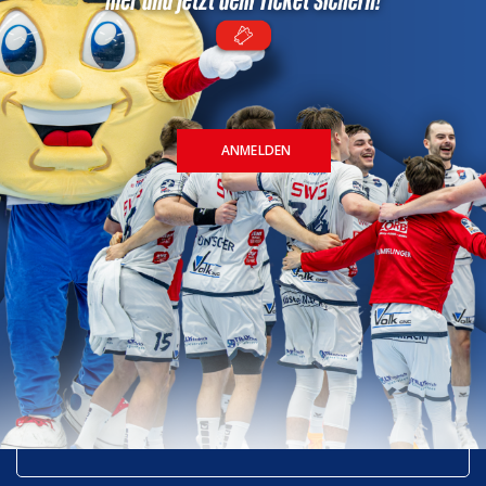
JETZT ANMELDEN
ANMELDEN
alle News
Spielberichte
Vorberichte
Personelles
Veranstaltungen