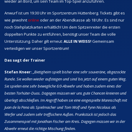
wieder an Bord, um sein Team im Top-Spiel anzuführen.
Anwurf ist um 19:30 Uhr im Sportzentrum Hüttenberg. Tickets gibt es
wie gewohnt
online
oder an der Abendkasse ab 18 Uhr. Es sind nur
noch Stehplatzkarten erhältlich! Um dem Spitzenreiter die ersten
doppelten Punkte zu entführen, benötigt unser Team die volle
Unterstützung. Daher gilt erneut:
ALLE IN WEISS!
Gemeinsam
verteidigen wir unser Sportzentrum!
Das sagt der Trainer
Stefan Kneer:
„Bietigheim spielt bisher eine sehr souveräne, abgezockte
Runde. Sie wollen wieder aufsteigen und sind bis jetzt auf einem guten Weg.
Sie spielen eine sehr bewegliche 6:0-Abwehr und haben zudem eines der
besten Torhüter-Duos. Dagegen müssen wir uns gute Chancen kreieren und
überlegt abschließen. Im Angriff haben sie eine eingespielte Mannschaft mit
Juan de la Pena als Spielmacher und Tom Wolf und Fynn Nicolaus als
Werfer und zudem sehr treffsichere Außen. Prunkstück ist jedoch das
Zusammenspiel mit Jonathan Fischer am Kreis. Dagegen müssen wir in der
Abwehr erneut die richtige Mischung finden.