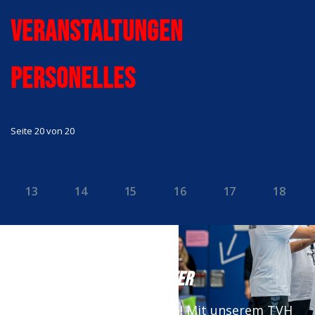
Veranstaltungen
Personelles
Seite 20 von 20
13
14
15
16
17
18
NEWSLETTER
Keine News mehr verpassen! Mit unserem TVH