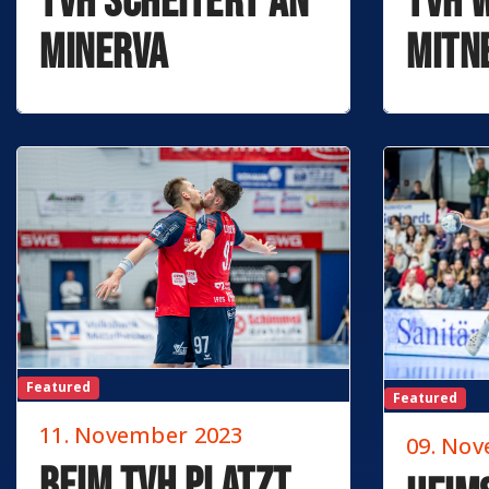
TVH scheitert an
TVH 
Minerva
mitn
Featured
Featured
11. November 2023
09. No
Beim TVH platzt