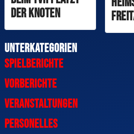
Heim
der Knoten
Frei
Unterkategorien
Spielberichte
Vorberichte
Veranstaltungen
Personelles