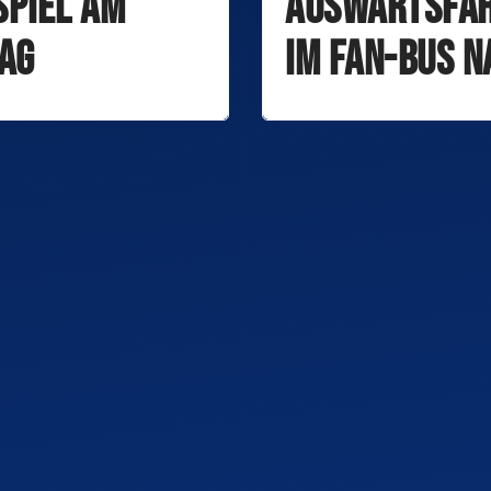
spiel am
Auswärtsfa
tag
im Fan-Bus n
Großwallst