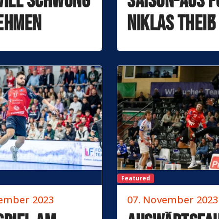
will Schwung
Saison-Aus f
ehmen
Niklas Theiß
Featured
vember 2023
07. November 2023