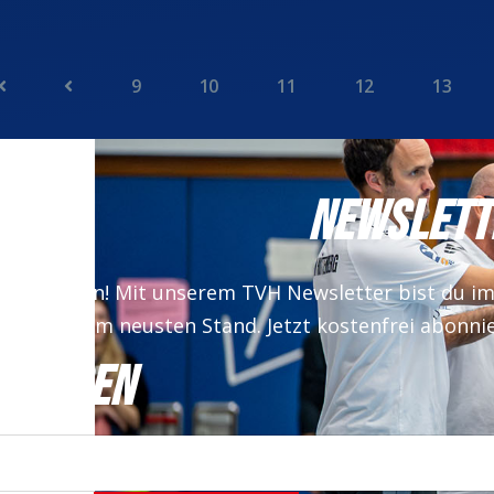
9
10
11
12
13
NEWSLETT
 verpassen! Mit unserem TVH Newsletter bist du i
auf dem neusten Stand. Jetzt kostenfrei abonni
NMELDEN