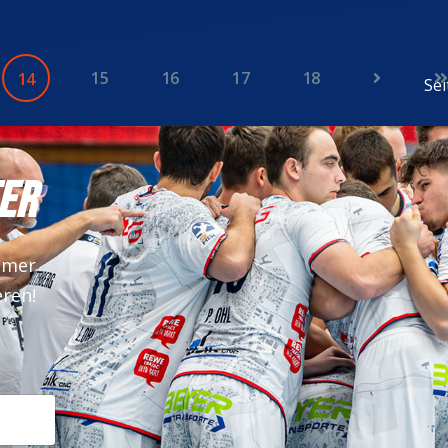
15
16
17
18
14
Sei
ER
mmer
eren!