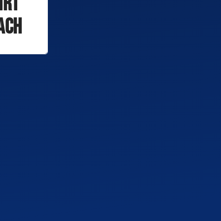
hrt
ach
adt