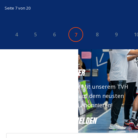
Seite 7 von 20
4
5
6
8
9
1
7
NEWSLETTER
Keine News mehr verpassen! Mit unserem TVH
Newsletter bist du immer auf dem neusten
Stand. Jetzt kostenfrei abonnieren!
JETZT ANMELDEN