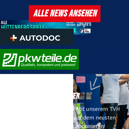
ALLE NEWS ANSEHEN
www.autodoc.de
Onlineshop pkwteile.de
NEWSLETTER
Keine News mehr verpassen! Mit unserem TVH
Newsletter bist du immer auf dem neusten
Stand. Jetzt kostenfrei abonnieren!