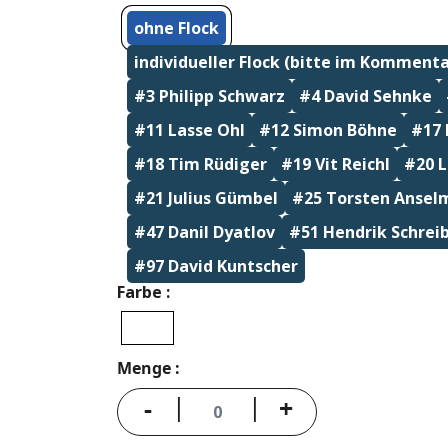
ohne Flock
individueller Flock (bitte im Kommenta
#3 Philipp Schwarz
#4 David Sehnke
#11 Lasse Ohl
#12 Simon Böhne
#17 
#18 Tim Rüdiger
#19 Vit Reichl
#20 L
#21 Julius Gümbel
#25 Torsten Ansel
#47 Danil Dyatlov
#51 Hendrik Schrei
#97 David Kuntscher
Farbe
Menge
-
+