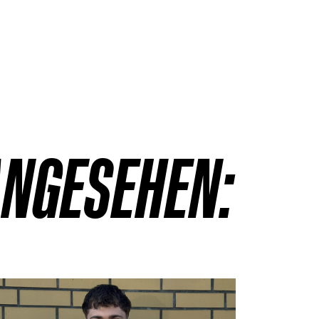
ANGESEHEN:
etails