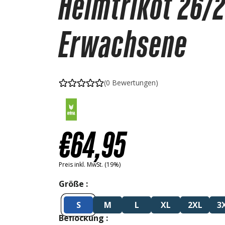
Heimtrikot 26/
Erwachsene
(0 Bewertungen)
€
64
,95
Preis inkl. MwSt. (19%)
Größe
S
M
L
XL
2XL
3
Beflockung