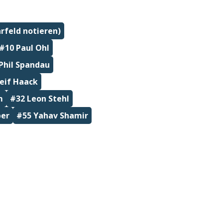
rfeld notieren)
#10 Paul Ohl
Phil Spandau
eif Haack
m
#32 Leon Stehl
ber
#55 Yahav Shamir